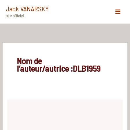
Aller
Jack VANARSKY
au
site officiel
Main
contenu
Menu
Nom de
l’auteur/autrice :DLB1959