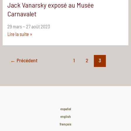
Jack Vanarsky exposé au Musée
Carnavalet
29 mars – 27 août 2023
Jack
Lire la suite »
Vanarsky
exposé
au
←
Précédent
1
2
3
Musée
Carnavalet
español
english
français