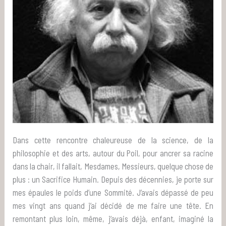
Dans cette rencontre chaleureuse de la science, de la
philosophie et des arts, autour du Poil, pour ancrer sa racine
dans la chair, il fallait, Mesdames, Messieurs, quelque chose de
plus : un Sacrifice Humain. Depuis des décennies, je porte sur
mes épaules le poids d’une Sommité. J’avais dépassé de peu
mes vingt ans quand j’ai décidé de me faire une tête. En
remontant plus loin, même, j’avais déjà, enfant, imaginé la