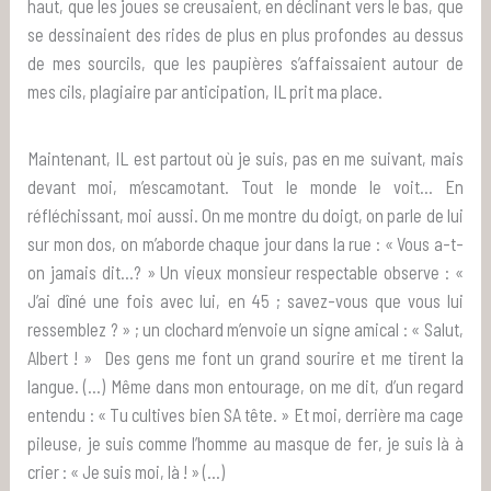
haut, que les joues se creusaient, en déclinant vers le bas, que
se dessinaient des rides de plus en plus profondes au dessus
de mes sourcils, que les paupières s’affaissaient autour de
mes cils, plagiaire par anticipation, IL prit ma place.
Maintenant, IL est partout où je suis, pas en me suivant, mais
devant moi, m’escamotant. Tout le monde le voit… En
réfléchissant, moi aussi. On me montre du doigt, on parle de lui
sur mon dos, on m’aborde chaque jour dans la rue : « Vous a-t-
on jamais dit…? » Un vieux monsieur respectable observe : «
J’ai dîné une fois avec lui, en 45 ; savez-vous que vous lui
ressemblez ? » ; un clochard m’envoie un signe amical : « Salut,
Albert ! » Des gens me font un grand sourire et me tirent la
langue. (…) Même dans mon entourage, on me dit, d’un regard
entendu : « Tu cultives bien SA tête. » Et moi, derrière ma cage
pileuse, je suis comme l’homme au masque de fer, je suis là à
crier : « Je suis moi, là ! » (…)