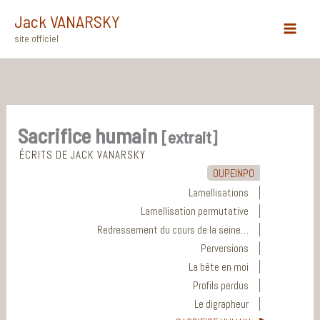
Aller
Jack VANARSKY
au
site officiel
Main
contenu
Menu
Sacrifice humain
[extrait]
ÉCRITS DE JACK VANARSKY
OUPEINPO
Lamellisations
Lamellisation permutative
Redressement du cours de la seine…
Perversions
La bête en moi
Profils perdus
Le digrapheur