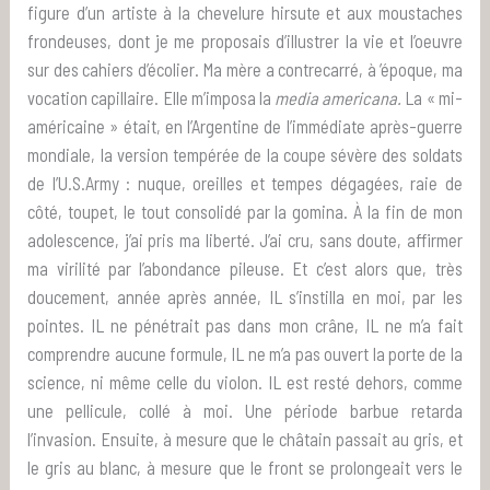
figure d’un artiste à la chevelure hirsute et aux moustaches
frondeuses, dont je me proposais d’illustrer la vie et l’oeuvre
sur des cahiers d’écolier. Ma mère a contrecarré, à ’époque, ma
vocation capillaire. Elle m’imposa la
media americana.
La « mi-
américaine » était, en l’Argentine de l’immédiate après-guerre
mondiale, la version tempérée de la coupe sévère des soldats
de l’U.S.Army : nuque, oreilles et tempes dégagées, raie de
côté, toupet, le tout consolidé par la gomina. À la fin de mon
adolescence, j’ai pris ma liberté. J’ai cru, sans doute, affirmer
ma virilité par l’abondance pileuse. Et c’est alors que, très
doucement, année après année, IL s’instilla en moi, par les
pointes. IL ne pénétrait pas dans mon crâne, IL ne m’a fait
comprendre aucune formule, IL ne m’a pas ouvert la porte de la
science, ni même celle du violon. IL est resté dehors, comme
une pellicule, collé à moi. Une période barbue retarda
l’invasion. Ensuite, à mesure que le châtain passait au gris, et
le gris au blanc, à mesure que le front se prolongeait vers le