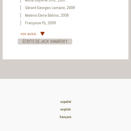
Alicia Dujovne Ortiz, 2007
Gérard-Georges Lemaire, 2008
Malena Elena Babino, 2008
Françoise Py, 2009
voir aussi
ÉCRITS DE JACK VANARSKY
español
english
français