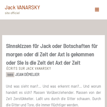
Aller
Jack VANARSKY
au
site officiel
Main
contenu
Menu
Sinnskizzen für Jack oder Botschaften fûr
morgen oder di Zeit der Axt is gekommen
oder Sie is die Zeit det Axt der Zeit
ÉCRITS SUR JACK VANARSKY
JEAN DÉMELIER
1989
Und was sieht man?… Und was erkennt man?… Und worum
handelt es sich? Massen Vorüberziehender. Massen von der
Zeit Zerstükkelter. Laßt uns durch die Gitter schauen. Durch
die Gitter und Tore, die immer flüchtiger werden.