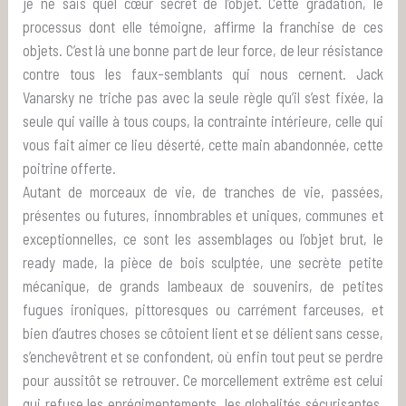
je ne sais quel cœur secret de l’objet. Cette gradation, le
processus dont elle témoigne, affirme la franchise de ces
objets. C’est là une bonne part de leur force, de leur résistance
contre tous les faux-semblants qui nous cernent. Jack
Vanarsky ne triche pas avec la seule règle qu’il s’est fixée, la
seule qui vaille à tous coups, la contrainte intérieure, celle qui
vous fait aimer ce lieu déserté, cette main abandonnée, cette
poitrine offerte.
Autant de morceaux de vie, de tranches de vie, passées,
présentes ou futures, innombrables et uniques, communes et
exceptionnelles, ce sont les assemblages ou l’objet brut, le
ready made, la pièce de bois sculptée, une secrète petite
mécanique, de grands lambeaux de souvenirs, de petites
fugues ironiques, pittoresques ou carrément farceuses, et
bien d’autres choses se côtoient lient et se délient sans cesse,
s’enchevêtrent et se confondent, où enfin tout peut se perdre
pour aussitôt se retrouver. Ce morcellement extrême est celui
qui refuse les enrégimentements, les globalités sécurisantes,