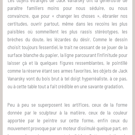
Les objets étranges de Jack Vanarsky ont la générosité de
paraître familiers moins pour nous séduire, ou nous
convaincre, que pour « changer les choses », ébranler nos
certitudes, ouvrir partout, même dans les recoins les plus
paisibles où sommeillent les plus rassis stéréotypes, les
brèches du doute, les lézardes du désir. Comme le dessin
choisit toujours l’essentiel, le trait ne cessant de se jouer de la
surface blanche du papier, la ligne parcourant l’infinitude pour
laisser çà et là quelques figures ressemblantes, le pointillé
comme la réserve étant ses armes favorites, les objets de Jack
Vanarsky vont du bois brut à tel doigt hyperréaliste, à ce pas,
ou à cette table tout a fait crédible en une savante gradation.
Peu à peu se superposent les artifices, ceux de la forme
donnée par le sculpteur à la matière, ceux de la couleur
apportée par le peintre sur cette forme, enfin ceux du
mouvement provoque par un moteur dissimulé quelque part, en