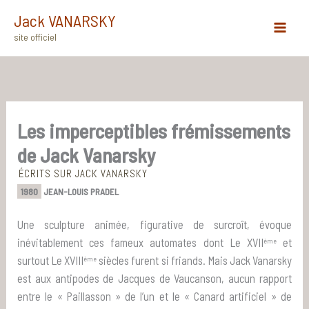
Aller
Jack VANARSKY
au
site officiel
Main
contenu
Menu
Les imperceptibles frémissements
de Jack Vanarsky
ÉCRITS SUR JACK VANARSKY
1980
JEAN-LOUIS PRADEL
Une sculpture animée, figurative de surcroît, évoque
inévitablement ces fameux automates dont Le XVII
et
ème
surtout Le XVIII
siècles furent si friands. Mais Jack Vanarsky
ème
est aux antipodes de Jacques de Vaucanson, aucun rapport
entre le « Paillasson » de l’un et le « Canard artificiel » de