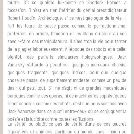
l’autre. S’il se qualifie lui-même de Sherlock Holmes à
l’occasion, il n’est en rien l’héritier du génial prestidigitateur
Robert Houdin. Archéologue, si ce n’est géologue de la vie, il
fuit les tours de passe-passe comme le perfectionnisme,
préférant, en artiste, l’émotion et les élans du cœur au sec
savoir-faire des manipulateurs. Il aime trop la vie pour tenter
de la plagier laborieusement. À l’époque des robots et à celle,
bientôt, des parfaits simulacres holographiques, Jack
Vanarsky s’attarde à peaufiner quelques morceaux choisis,
quelques fragments, quelques indices, pour que quelque
chose se passe, de superbement modeste, comme un peu de
désir qui peut tout. S’il ne s’agit ni de grandes mécaniques
baroques comme des opéras, ni de machineries sophistiquées
fonctionnelles comme des robots, c’est que nous sommes avec
Jack Vanarsky dans ce subtil entre-deux où se conjuguent la
poésie et la lucidité contre toutes les illusions.
La vérité, ou plutôt ce pas de vérité d’une de ces œuvres
figuratives et animées, participe du monde sans illusion ou